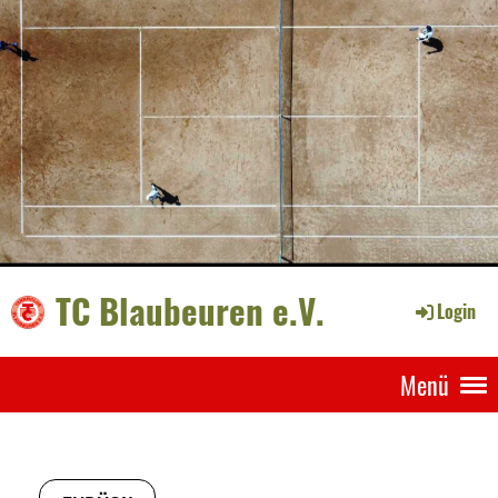
TC Blaubeuren e.V.
Login
Menü