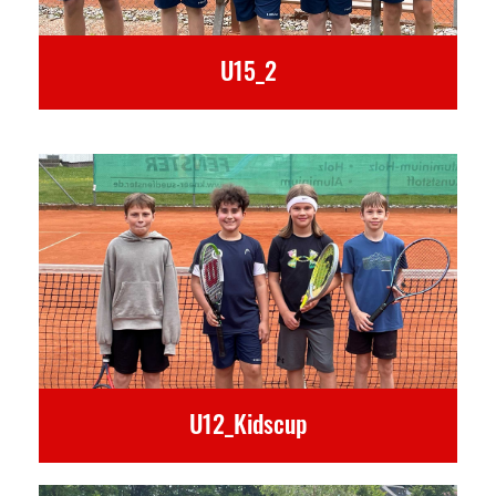
U15_2
U12_Kidscup